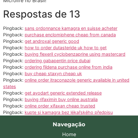
Microlife no Brasil!
Respostas de 13
Pingback:
sans ordonnance kamagra en suisse acheter
Pingback:
purchase enclomiphene cheap from canada
Pingback:
get androxal generic good
Pingback:
how to order dutasteride uk how to get
Pingback:
buying flexeril cyclobenzaprine using mastercard
Pingback:
ordering gabapentin price dubai
Pingback:
ordering fildena purchase online from india
Pingback:
buy cheap staxyn cheap uk
Pingback:
online order itraconazole generic available in united
states
Pingback:
get avodart generic extended release
Pingback:
buying rifaximin buy online australia
Pingback:
online order xifaxan cheap trusted
Pingback:
kupte si kamagra bez lékařského předpisu
Navegação
Home