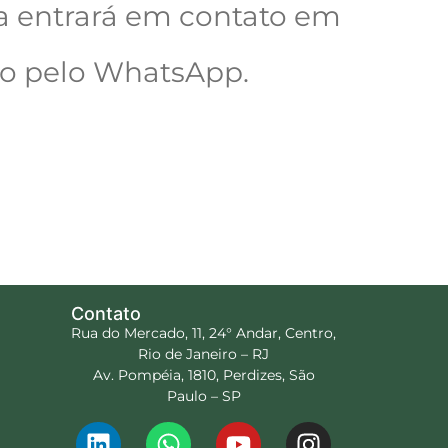
 entrará em contato em
co pelo WhatsApp.
Contato
Rua do Mercado, 11, 24° Andar, Centro,
Rio de Janeiro – RJ
Av. Pompéia, 1810, Perdizes, São
Paulo – SP