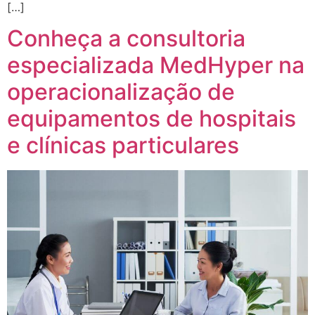
[…]
Conheça a consultoria
especializada MedHyper na
operacionalização de
equipamentos de hospitais
e clínicas particulares