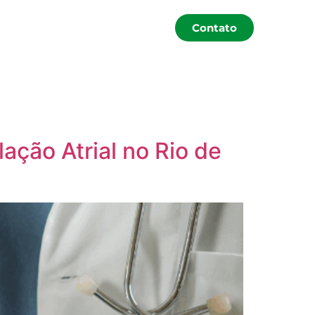
Contato
lação Atrial no Rio de