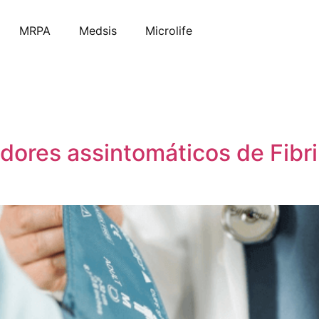
MRPA
Medsis
Microlife
dores assintomáticos de Fibri