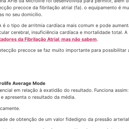
inha AFIB da Microlife foi desenvolvida para permitir, além
ecção precoce da fibrilação atrial (fa). o equipamento é mu
as no seu domicílio.
A é o tipo de arritmia cardíaca mais comum e pode aumenta
cular cerebral, insuficiência cardíaca e mortalidade total.
tadores da Fibrilação Atrial, mas não sabem
.
etecção precoce se faz muito importante para possibilitar
rolife Average Mode
ncial em relação à exatidão do resultado. Funciona assim:
e apresenta o resultado da média.
icamente.
ade de obtenção de um valor fidedigno da pressão arterial