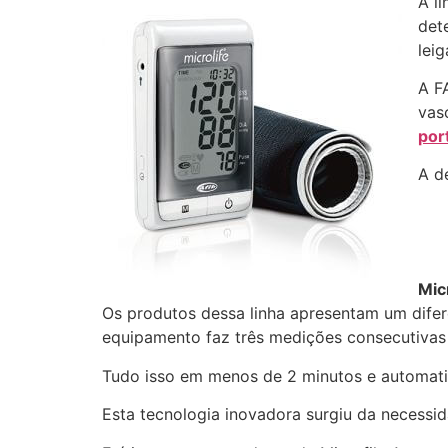
A l
det
leig
A F
vas
por
A d
Mic
Os produtos dessa linha apresentam um difere
equipamento faz três medições consecutivas 
Tudo isso em menos de 2 minutos e automat
Esta tecnologia inovadora surgiu da necessid