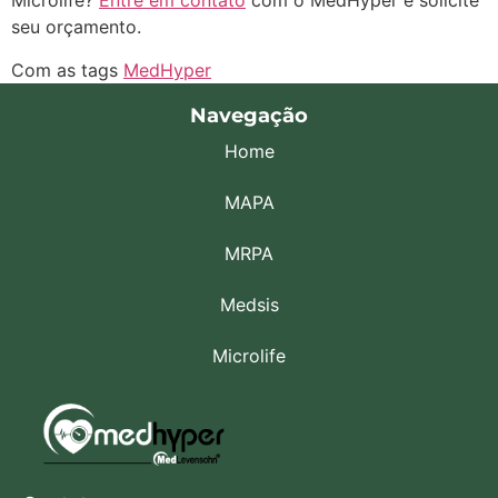
Microlife?
Entre em contato
com o MedHyper e solicite
seu orçamento.
Com as tags
MedHyper
Navegação
Home
MAPA
MRPA
Medsis
Microlife